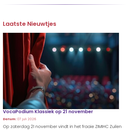
Laatste Nieuwtjes
VocaPodium Klassiek op 21 november
Datum:
07 juli 2026
Op zaterdag 21 november vindt in het fraaie ZIMIHC Zuilen