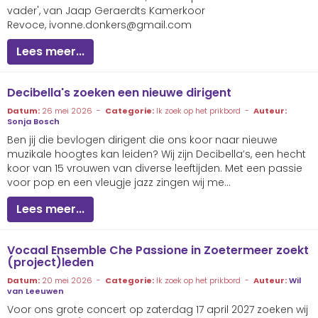
vader', van Jaap Geraerdts Kamerkoor
Revoce,
sreknod.ennovi
@gmail.com
Lees meer...
Decibella's zoeken een nieuwe dirigent
Datum:
26 mei 2026 -
Categorie:
Ik zoek op het prikbord -
Auteur:
Sonja Bosch
Ben jij die bevlogen dirigent die ons koor naar nieuwe
muzikale hoogtes kan leiden? Wij zijn Decibella’s, een hecht
koor van 15 vrouwen van diverse leeftijden. Met een passie
voor pop en een vleugje jazz zingen wij me...
Lees meer...
Vocaal Ensemble Che Passione in Zoetermeer zoekt
(project)leden
Datum:
20 mei 2026 -
Categorie:
Ik zoek op het prikbord -
Auteur:
Wil
van Leeuwen
Voor ons grote concert op zaterdag 17 april 2027 zoeken wij