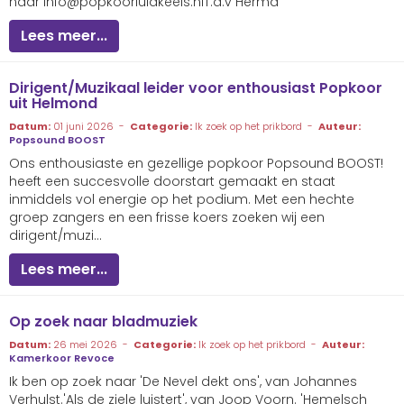
naar
ofni
@popkoorluidkeels.nlT.a.v Herma
Lees meer...
Dirigent/Muzikaal leider voor enthousiast Popkoor
uit Helmond
Datum:
01 juni 2026 -
Categorie:
Ik zoek op het prikbord -
Auteur:
Popsound BOOST
Ons enthousiaste en gezellige popkoor Popsound BOOST!
heeft een succesvolle doorstart gemaakt en staat
inmiddels vol energie op het podium. Met een hechte
groep zangers en een frisse koers zoeken wij een
dirigent/muzi...
Lees meer...
Op zoek naar bladmuziek
Datum:
26 mei 2026 -
Categorie:
Ik zoek op het prikbord -
Auteur:
Kamerkoor Revoce
Ik ben op zoek naar 'De Nevel dekt ons', van Johannes
Verhulst.'Als de ziele luistert', van Joop Voorn. 'Hemelsch