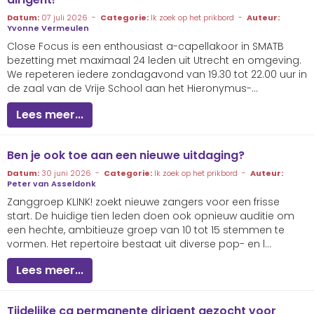
Datum:
07 juli 2026 -
Categorie:
Ik zoek op het prikbord -
Auteur:
Yvonne Vermeulen
Close Focus is een enthousiast a-capellakoor in SMATB
bezetting met maximaal 24 leden uit Utrecht en omgeving.
We repeteren iedere zondagavond van 19.30 tot 22.00 uur in
de zaal van de Vrije School aan het Hieronymus-...
Lees meer...
Ben je ook toe aan een nieuwe uitdaging?
Datum:
30 juni 2026 -
Categorie:
Ik zoek op het prikbord -
Auteur:
Peter van Asseldonk
Zanggroep KLINK! zoekt nieuwe zangers voor een frisse
start. De huidige tien leden doen ook opnieuw auditie om
een hechte, ambitieuze groep van 10 tot 15 stemmen te
vormen. Het repertoire bestaat uit diverse pop- en l...
Lees meer...
Tijdelijke cq permanente dirigent gezocht voor