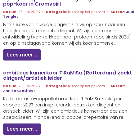
pop-koor in Cromvoirt
Datum:
25 juni 2026 -
Categorie:
Ik zoek op het prikbord -
Auteur:
Juul
Tonglet
Ivm ziekte van huidige dirigent zijn wij op zoek naar een
tijdelijke cq permanente dirigent. Wij zijn een koor in
ontwikkeling (van kerkkoor naar profaan koor; sinds 2023)
en op dinsdagavond komen wij als koor samen e...
Lees meer...
ambitieus kamerkoor TiRaMiSu (Rotterdam) zoekt
dirigent/artistiek leider
Datum:
25 juni 2026 -
Categorie:
Ik zoek op het prikbord -
Auteur:
Annike Grotheer
Rotterdams a-cappellakamerkoor TiRaMiSu zoekt per
voorjaar 2027 een inspirerende, betrokken dirigent en
artistiek leider. Wij zijn een ambitieus kamerkoor dat zich
specialiseert in onbekend a-cappellarepertoire van re...
Lees meer...