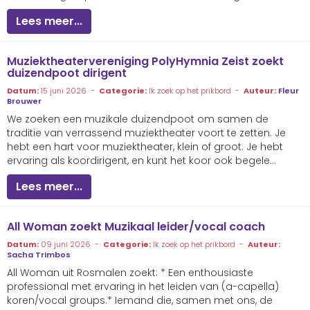
Lees meer...
Muziektheatervereniging PolyHymnia Zeist zoekt
duizendpoot dirigent
Datum:
15 juni 2026 -
Categorie:
Ik zoek op het prikbord -
Auteur:
Fleur
Brouwer
We zoeken een muzikale duizendpoot om samen de
traditie van verrassend muziektheater voort te zetten. Je
hebt een hart voor muziektheater, klein of groot. Je hebt
ervaring als koordirigent, en kunt het koor ook begele...
Lees meer...
All Woman zoekt Muzikaal leider/vocal coach
Datum:
09 juni 2026 -
Categorie:
Ik zoek op het prikbord -
Auteur:
Sacha Trimbos
All Woman uit Rosmalen zoekt: * Een enthousiaste
professional met ervaring in het leiden van (a-capella)
koren/vocal groups.* Iemand die, samen met ons, de