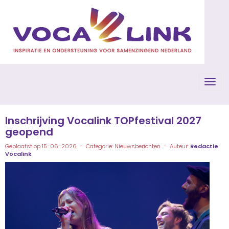
Toggl
Inschrijving Vocalink TOPfestival 2027
geopend
Geplaatst op 15-06-2026 - Categorie: Nieuwsberichten - Auteur:
Redactie
Vocalink