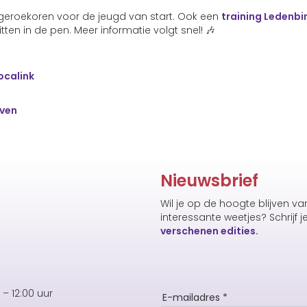
geroekoren voor de jeugd van start. Ook een
training Ledenbi
ten in de pen. Meer informatie volgt snel! 🎶
ocalink
even
Nieuwsbrief
Wil je op de hoogte blijven v
interessante weetjes? Schrijf j
verschenen edities.
– 12:00 uur
E-mailadres *