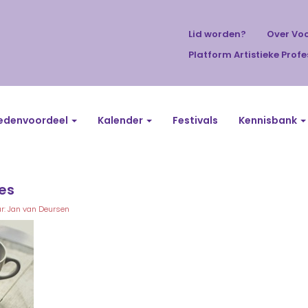
Lid worden?
Over Vo
Platform Artistieke Profe
edenvoordeel
Kalender
Festivals
Kennisbank
es
r: Jan van Deursen