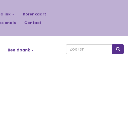
calink
Korenkaart
ssionals
Contact
Beeldbank