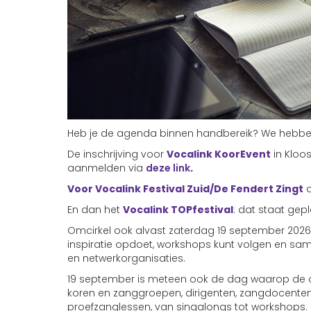
Heb je de agenda binnen handbereik? We hebben
De inschrijving voor
Vocalink KoorEvent
in Kloo
aanmelden via
deze link
.
Voor Vocalink Festival Zuid/De Fendert Zingt
d
En dan het
Vocalink TOPfestival
: dat staat gep
Omcirkel ook alvast zaterdag 19 september 2026
inspiratie opdoet, workshops kunt volgen en sa
en netwerkorganisaties.
19 september is meteen ook de dag waarop 
koren en zanggroepen, dirigenten, zangdocenten 
proefzanglessen, van singalongs tot workshops.