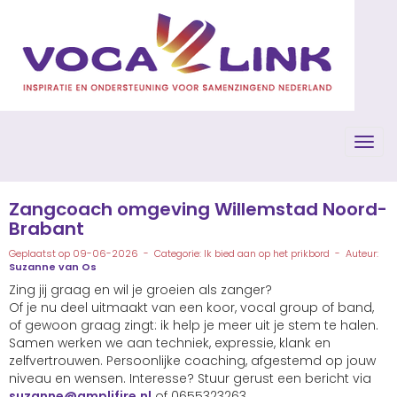
Toggl
Zangcoach omgeving Willemstad Noord-
Brabant
Geplaatst op 09-06-2026 - Categorie: Ik bied aan op het prikbord - Auteur:
Suzanne van Os
Zing jij graag en wil je groeien als zanger?
Of je nu deel uitmaakt van een koor, vocal group of band,
of gewoon graag zingt: ik help je meer uit je stem te halen.
Samen werken we aan techniek, expressie, klank en
zelfvertrouwen. Persoonlijke coaching, afgestemd op jouw
niveau en wensen. Interesse? Stuur gerust een bericht via
ennazus
@amplifire.nl
of 0655323263.