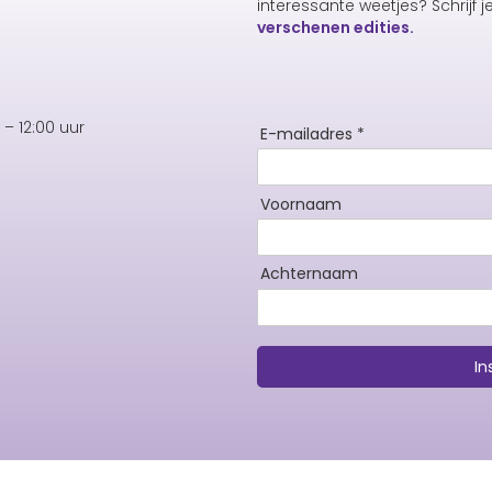
interessante weetjes? Schrijf j
verschenen edities.
– 12:00 uur
E-mailadres *
Voornaam
Achternaam
In