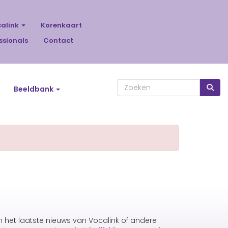
calink
Korenkaart
ssionals
Contact
Beeldbank
an het laatste nieuws van Vocalink of andere