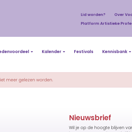
Lid worden?
Over Vo
Platform Artistieke Profe
edenvoordeel
Kalender
Festivals
Kennisbank
niet meer gelezen worden.
Nieuwsbrief
Wil je op de hoogte blijven v