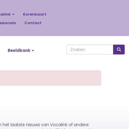
calink
Korenkaart
ssionals
Contact
Beeldbank
an het laatste nieuws van Vocalink of andere