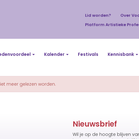
Lid worden?
Over Vo
Platform Artistieke Profe
edenvoordeel
Kalender
Festivals
Kennisbank
niet meer gelezen worden.
Nieuwsbrief
Wil je op de hoogte blijven v