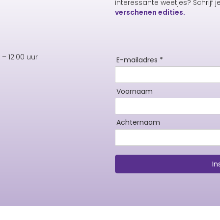
interessante weetjes? Schrijf j
verschenen edities.
– 12:00 uur
E-mailadres *
Voornaam
Achternaam
In