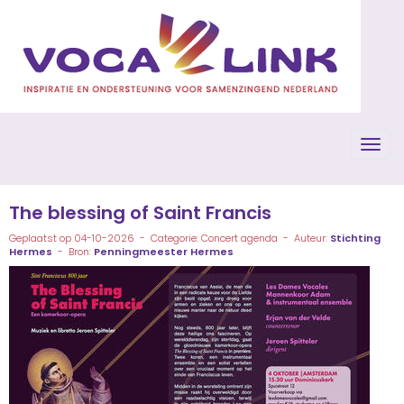
Toggl
The blessing of Saint Francis
Geplaatst op 04-10-2026 - Categorie: Concert agenda - Auteur:
Stichting
Hermes
- Bron:
Penningmeester Hermes