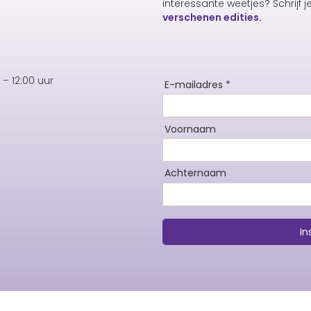
interessante weetjes? Schrijf j
verschenen edities.
– 12:00 uur
E-mailadres *
Voornaam
Achternaam
In