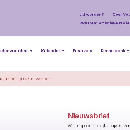
Lid worden?
Over Vo
Platform Artistieke Profe
edenvoordeel
Kalender
Festivals
Kennisbank
niet meer gelezen worden.
Nieuwsbrief
Wil je op de hoogte blijven v