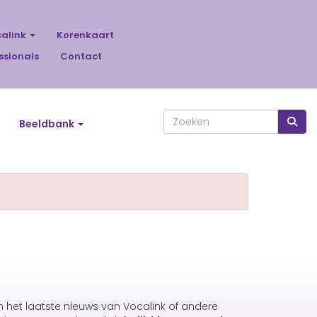
calink
Korenkaart
ssionals
Contact
Beeldbank
an het laatste nieuws van Vocalink of andere