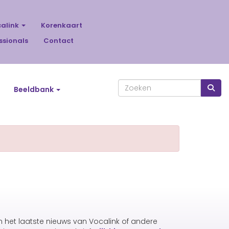
calink
Korenkaart
ssionals
Contact
Beeldbank
an het laatste nieuws van Vocalink of andere