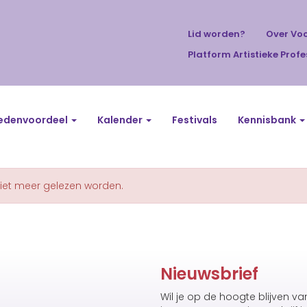
Lid worden?
Over Vo
Platform Artistieke Profe
edenvoordeel
Kalender
Festivals
Kennisbank
niet meer gelezen worden.
Nieuwsbrief
Wil je op de hoogte blijven v