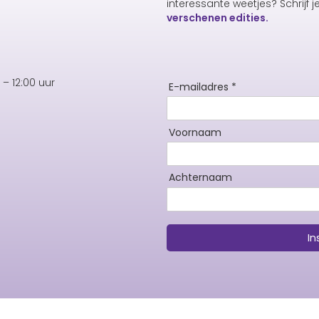
interessante weetjes? Schrijf j
verschenen edities.
– 12:00 uur
E-mailadres *
Voornaam
Achternaam
In