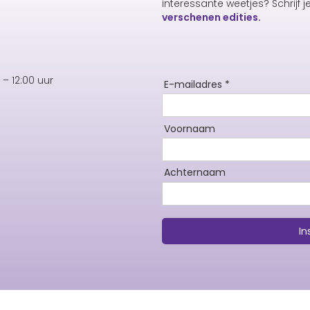
interessante weetjes? Schrijf j
verschenen edities.
– 12:00 uur
E-mailadres *
Voornaam
Achternaam
In