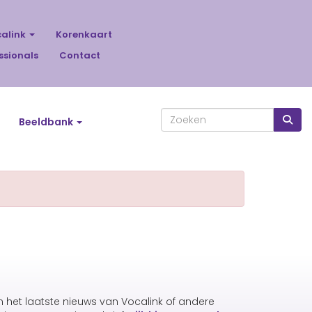
calink
Korenkaart
ssionals
Contact
Beeldbank
an het laatste nieuws van Vocalink of andere