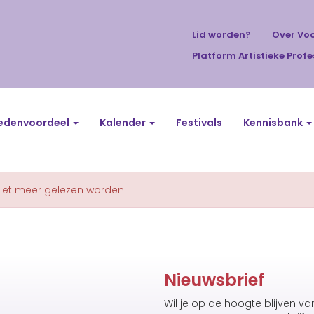
Lid worden?
Over Vo
Platform Artistieke Profe
edenvoordeel
Kalender
Festivals
Kennisbank
niet meer gelezen worden.
Nieuwsbrief
Wil je op de hoogte blijven v