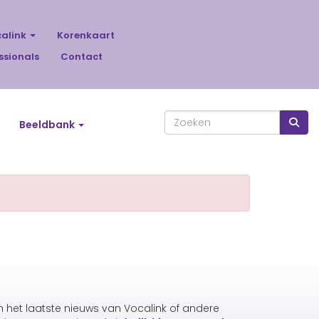
calink
Korenkaart
ssionals
Contact
Beeldbank
an het laatste nieuws van Vocalink of andere