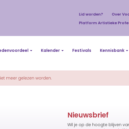
Lid worden?
Over Vo
Platform Artistieke Profe
edenvoordeel
Kalender
Festivals
Kennisbank
niet meer gelezen worden.
Nieuwsbrief
Wil je op de hoogte blijven v