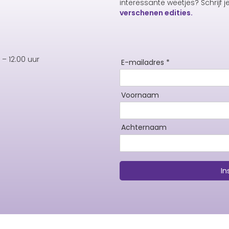
interessante weetjes? Schrijf j
verschenen edities.
– 12:00 uur
E-mailadres *
Voornaam
Achternaam
In