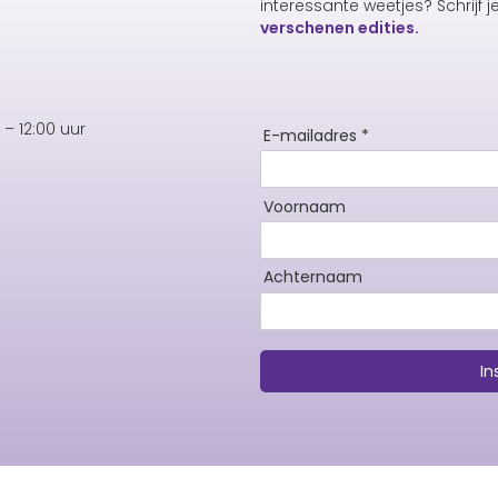
interessante weetjes? Schrijf j
verschenen edities.
– 12:00 uur
E-mailadres *
Voornaam
Achternaam
In