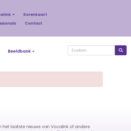
calink
Korenkaart
ssionals
Contact
Beeldbank
an het laatste nieuws van Vocalink of andere