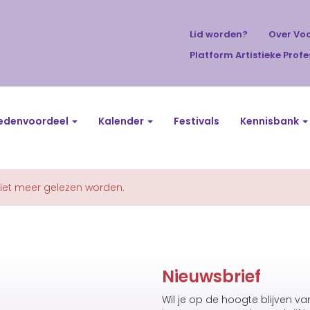
Lid worden?
Over Vo
Platform Artistieke Profe
edenvoordeel
Kalender
Festivals
Kennisbank
niet meer gelezen worden.
Nieuwsbrief
Wil je op de hoogte blijven v