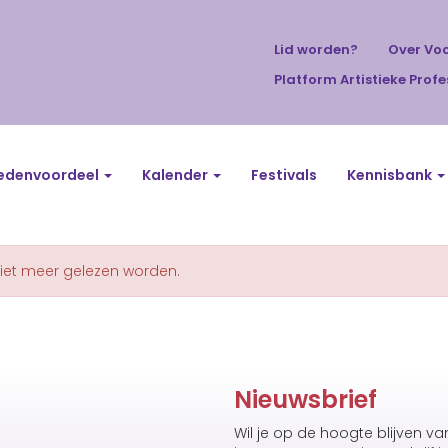
Lid worden?
Over Vo
Platform Artistieke Profe
edenvoordeel
Kalender
Festivals
Kennisbank
niet meer gelezen worden.
Nieuwsbrief
Wil je op de hoogte blijven v