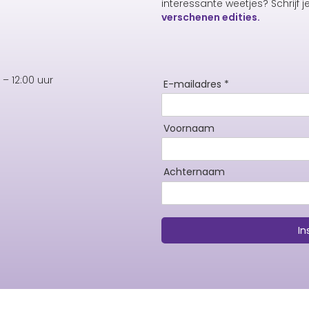
interessante weetjes? Schrijf j
verschenen edities.
– 12:00 uur
E-mailadres *
Voornaam
Achternaam
In