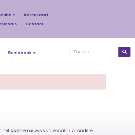
calink
Korenkaart
ssionals
Contact
Beeldbank
an het laatste nieuws van Vocalink of andere