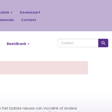
calink
Korenkaart
ssionals
Contact
Beeldbank
an het laatste nieuws van Vocalink of andere