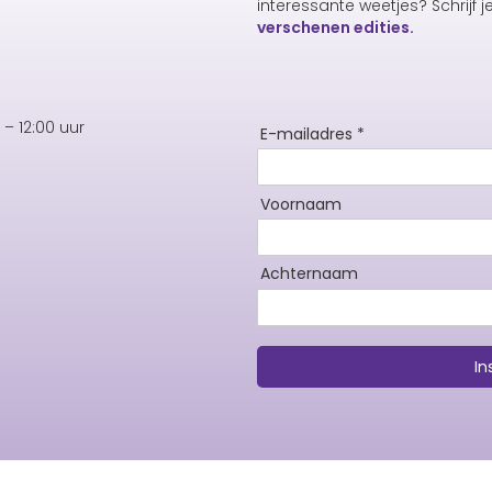
interessante weetjes? Schrijf j
verschenen edities.
– 12:00 uur
E-mailadres *
Voornaam
Achternaam
In