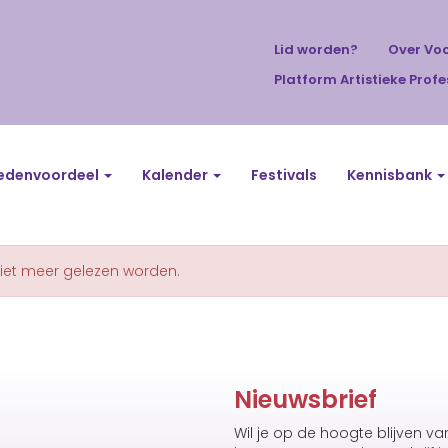
Lid worden?
Over Vo
Platform Artistieke Profe
edenvoordeel
Kalender
Festivals
Kennisbank
niet meer gelezen worden.
Nieuwsbrief
Wil je op de hoogte blijven v