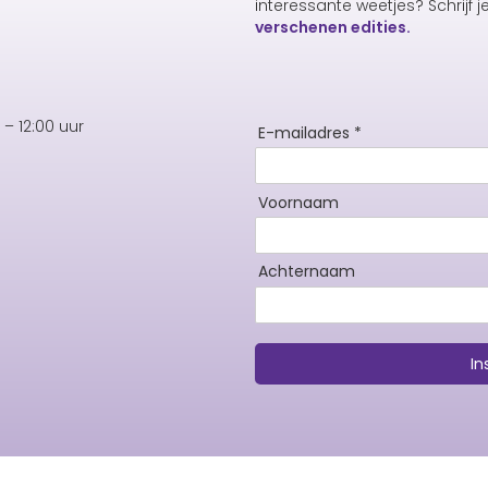
interessante weetjes? Schrijf j
verschenen edities.
– 12:00 uur
E-mailadres *
Voornaam
Achternaam
In