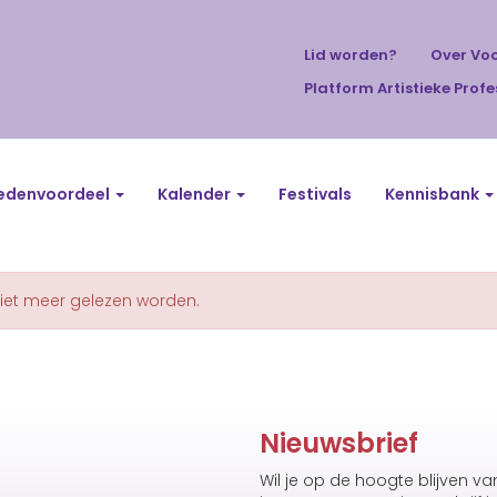
Lid worden?
Over Vo
Platform Artistieke Profe
edenvoordeel
Kalender
Festivals
Kennisbank
niet meer gelezen worden.
Nieuwsbrief
Wil je op de hoogte blijven v