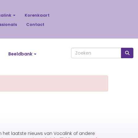
calink
Korenkaart
ssionals
Contact
Beeldbank
an het laatste nieuws van Vocalink of andere