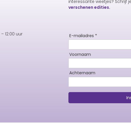
interessante weetjes? Schrijf j
verschenen edities.
– 12:00 uur
E-mailadres *
Voornaam
Achternaam
In