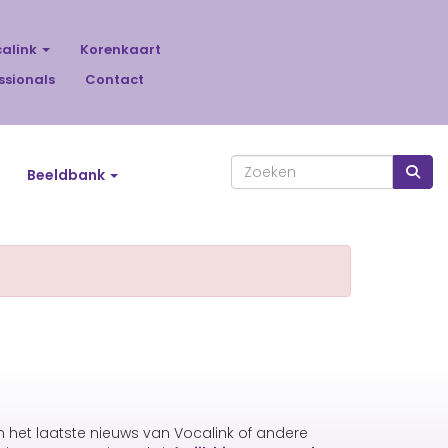
calink
Korenkaart
ssionals
Contact
Beeldbank
an het laatste nieuws van Vocalink of andere