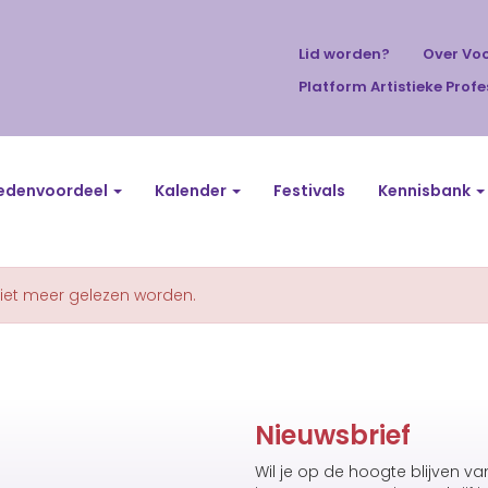
Lid worden?
Over Vo
Platform Artistieke Profe
edenvoordeel
Kalender
Festivals
Kennisbank
niet meer gelezen worden.
Nieuwsbrief
Wil je op de hoogte blijven v