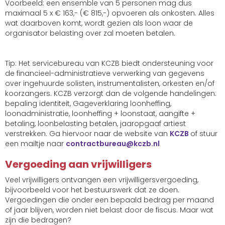
Voorbeeld: een ensemble van 5 personen mag dus
maximaal 5 x € 163,- (€ 815,-) opvoeren als onkosten. Alles
wat daarboven komt, wordt gezien als loon waar de
organisator belasting over zal moeten betalen.
Tip
: Het servicebureau van KCZB biedt ondersteuning voor
de financieel-administratieve verwerking van gegevens
over ingehuurde solisten, instrumentalisten, orkesten en/of
koorzangers. KCZB verzorgt dan de volgende handelingen:
bepaling identiteit, Gageverklaring loonheffing,
loonadministratie, loonheffing + loonstaat, aangifte +
betaling, loonbelasting betalen, jaaropgaaf artiest
verstrekken. Ga hiervoor naar de website van
KCZB
of stuur
een mailtje naar
uaerubtcartnoc
@kczb.nl
Vergoeding aan vrijwilligers
Veel vrijwilligers ontvangen een vrijwilligersvergoeding,
bijvoorbeeld voor het bestuurswerk dat ze doen.
Vergoedingen die onder een bepaald bedrag per maand
of jaar blijven, worden niet belast door de fiscus. Maar wat
zijn die bedragen?